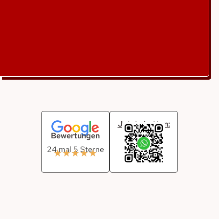
Jetzt chatten:
Bewertungen
24 mal 5 Sterne
★
★
★
★
★