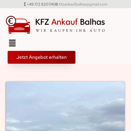
✉ kfzankaufbalhas@gmail.com
🕻 +49 172 8207403
Jetzt Angebot erhalten